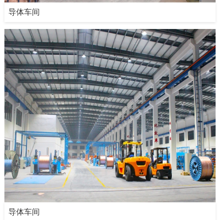
导体车间
导体车间