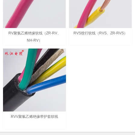
RV聚氯乙烯绝缘软线（ZR-RV、
RVS绞行软线（RVS、ZR-RVS）
NH-RV）
RVV聚氯乙烯绝缘带护套软线