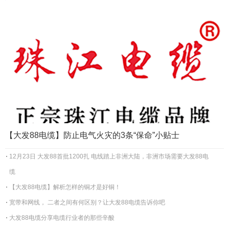
【大发88电缆】防止电气火灾的3条“保命”小贴士
12月23日 大发88首批1200扎 电线踏上非洲大陆，非洲市场需要大发88电
缆
【大发88电缆】解析怎样的铜才是好铜！
宽带和网线， 二者之间有何区别？让大发88电缆告诉你吧
大发88电缆分享电缆行业者的那些辛酸